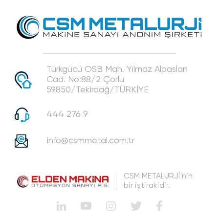
Türkgücü OSB Mah. Yılmaz Alpaslan
Cad. No:88/2 Çorlu
59850/Tekirdağ/TÜRKİYE
444 276 9
info@csmmetal.com.tr
CSM METALURJİ'nin
bir iştirakidir.