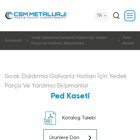
TR
Sıcak Daldırma Galvani̇z Hatları İçi̇n Yedek
Ped
Anasayfa
Parça Ve Yardımcı Eki̇pmanlar
Kaseti̇
Sıcak Daldırma Galvani̇z Hatları İçi̇n Yedek
Parça Ve Yardımcı Eki̇pmanlar
Ped Kaseti̇
Katalog Talebi
Ürünlere Dön