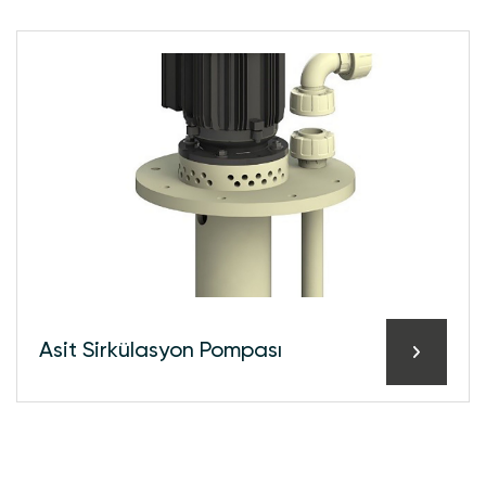
Asi̇t Si̇rkülasyon Pompası