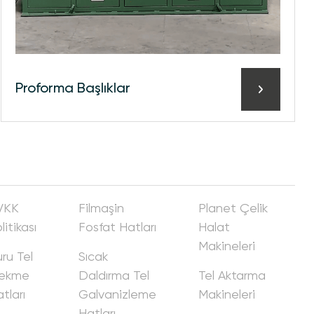
Proforma Başlıklar
VKK
Fi̇lmaşi̇n
Planet Çeli̇k
litikası
Fosfat Hatları
Halat
Maki̇neleri̇
ru Tel
Sıcak
ekme
Daldırma Tel
Tel Aktarma
tları
Galvani̇zleme
Maki̇neleri̇
Hatları