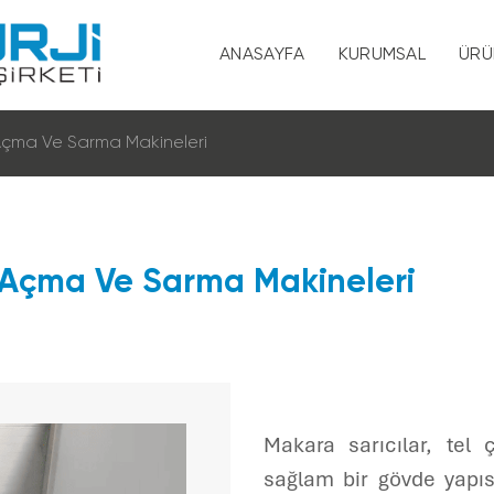
ANASAYFA
KURUMSAL
ÜRÜ
Hakkımızda
çma Ve Sarma Maki̇neleri̇
Vizyon ve Misy
Kalite ve Çevre 
Açma Ve Sarma Maki̇neleri̇
Sertifikalar
KVKK
İnsan Kaynaklar
Makara sarıcılar, tel 
sağlam bir gövde yapıs