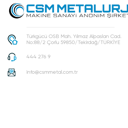
Türkgücü OSB Mah. Yılmaz Alpaslan Cad.
No:88/2 Çorlu 59850/Tekirdağ/TÜRKİYE
444 276 9
info@csmmetal.com.tr