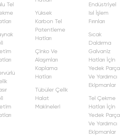
lu Tel
Endüstri̇yel
ekme
Yüksek
Isıl İşlem
tları
Karbon Tel
Fırınları
Patentleme
aynak
Sıcak
Hatları
i̇
Daldırma
eti̇m
Çi̇nko Ve
Galvani̇z
tları
Alaşımları
Hatları İçi̇n
Kaplama
Yedek Parça
rvürlü
Hatları
Ve Yardımcı
li̇k
Eki̇pmanlar
sır
Tübüler Çeli̇k
i̇
Halat
Tel Çekme
eti̇m
Maki̇neleri̇
Hatları İçi̇n
tları
Yedek Parça
Ve Yardımcı
Eki̇pmanlar