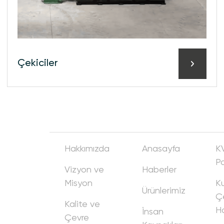
Çeki̇ci̇ler
Hakkımızda
Anasayfa
K
Po
Vizyon ve
Haberler
Misyon
Ku
Ürünlerimiz
Ç
Kalite ve
Ha
İnsan
Çevre