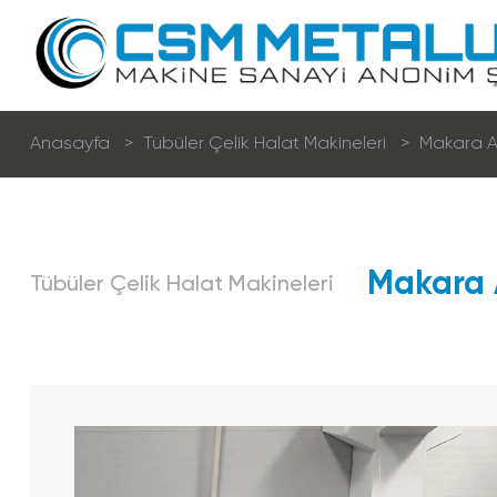
Anasayfa
Tübüler Çeli̇k Halat Maki̇neleri̇
Makara A
Kuru Tel Çekme Hatları
Makara 
Tübüler Çeli̇k Halat Maki̇neleri̇
Sulu Tel Çekme Hatları
Kaynak Teli̇ Üreti̇m Hatları
Nervürlü Çeli̇k Hasır Teli̇ Üreti̇m Hatları
Fi̇lmaşi̇n Fosfat Hatları