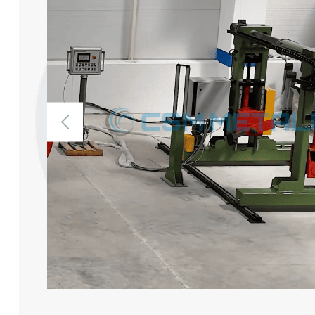
Sıcak Daldırma Tel Galvani̇zleme Hatları
Yüksek Karbon Tel Patentleme Hatları
Çinko Ve Alaşımları Kaplama Hatları
Tübüler Çelik Halat Makineleri
Planet Çelik Halat Makineleri
Tel Aktarma Makineleri
Endüstriyel Isıl İşlem Fırınları
Sıcak Daldırma Galvaniz Hatları İçin Yedek
Parça Ve Yardımcı Ekipmanlar
Tel Çekme Hatları İçin Yedek Parça Ve
Yardımcı Ekipmanlar