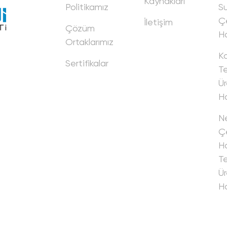
Kaynakları
Politikamız
Su
Ç
İletişim
Çözüm
Ha
Ortaklarımız
K
Sertifikalar
Tel
Ür
Ha
Ne
Çe
Ha
Tel
Ür
Ha