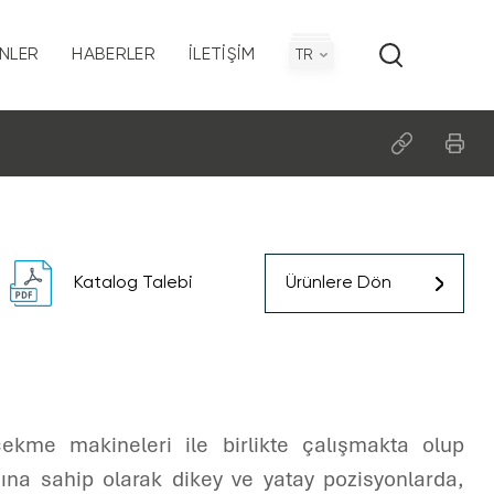
NLER
HABERLER
İLETIŞIM
TR
on
Politikamız
Katalog Talebi
Ürünlere Dön
ı
çekme makineleri ile birlikte çalışmakta olup
ına sahip olarak dikey ve yatay pozisyonlarda,