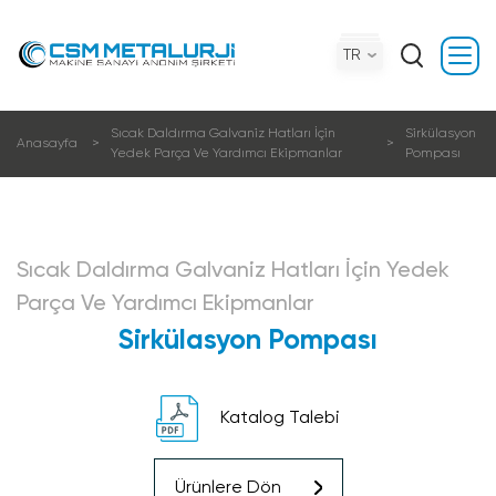
TR
Sıcak Daldırma Galvani̇z Hatları İçi̇n
Si̇rkülasyon
Anasayfa
Yedek Parça Ve Yardımcı Eki̇pmanlar
Pompası
Sıcak Daldırma Galvani̇z Hatları İçi̇n Yedek
Parça Ve Yardımcı Eki̇pmanlar
Si̇rkülasyon Pompası
Katalog Talebi
Ürünlere Dön