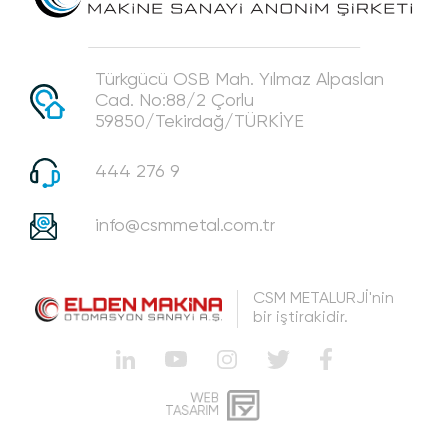
Türkgücü OSB Mah. Yılmaz Alpaslan
Cad. No:88/2 Çorlu
59850/Tekirdağ/TÜRKİYE
444 276 9
info@csmmetal.com.tr
CSM METALURJİ'nin
bir iştirakidir.
WEB
PENTA
TASARIM
YAZILIM