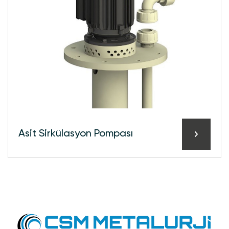
Asi̇t Si̇rkülasyon Pompası