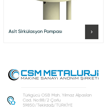
Asi̇t Si̇rkülasyon Pompası
Türkgücü OSB Mah. Yılmaz Alpaslan
Cad. No:88/2 Çorlu
59850/Tekirdağ/TÜRKİYE