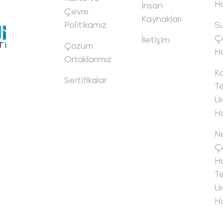
Ha
İnsan
Çevre
Kaynakları
Politikamız
Su
Ç
İletişim
Çözüm
Ha
Ortaklarımız
K
Sertifikalar
Tel
Ür
Ha
Ne
Çe
Ha
Tel
Ür
Ha