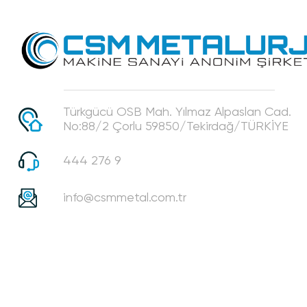
Türkgücü OSB Mah. Yılmaz Alpaslan Cad.
No:88/2 Çorlu 59850/Tekirdağ/TÜRKİYE
444 276 9
info@csmmetal.com.tr