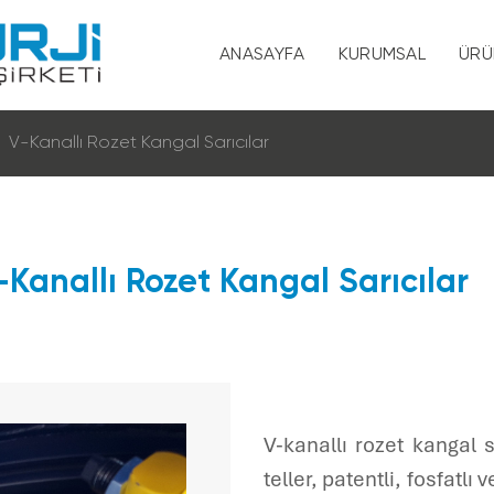
ANASAYFA
KURUMSAL
ÜRÜ
Hakkımızda
V-Kanallı Rozet Kangal Sarıcılar
Vizyon ve Misy
Kalite ve Çevre 
-Kanallı Rozet Kangal Sarıcılar
Sertifikalar
KVKK
İnsan Kaynaklar
V-kanallı rozet kangal 
teller, patentli, fosfatl