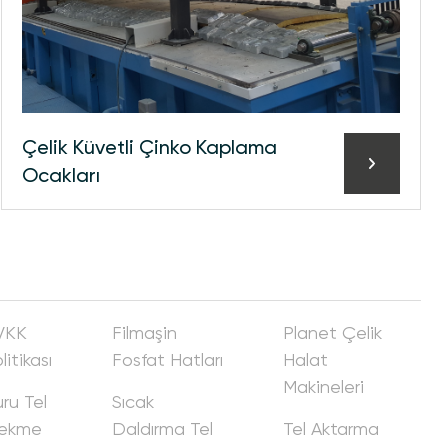
Çeli̇k Küvetli̇ Çi̇nko Kaplama
Ocakları
VKK
Fi̇lmaşi̇n
Planet Çeli̇k
litikası
Fosfat Hatları
Halat
Maki̇neleri̇
ru Tel
Sıcak
ekme
Daldırma Tel
Tel Aktarma