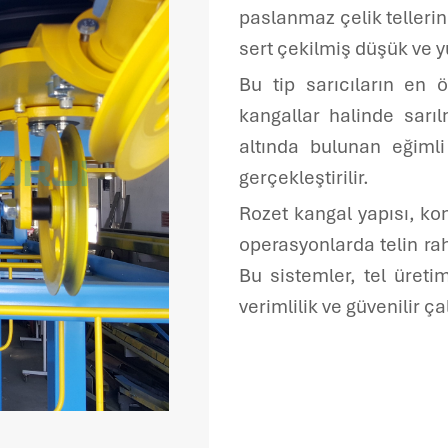
Servis Formu
paslanmaz çelik tellerin
sert çekilmiş düşük ve y
Bu tip sarıcıların en 
kangallar halinde sarı
altında bulunan eğiml
gerçekleştirilir.
Rozet kangal yapısı, k
operasyonlarda telin ra
Bu sistemler, tel üreti
verimlilik ve güvenilir 