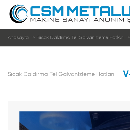
Anasayfa
Sıcak Daldırma Tel Galvani̇zleme Hatları
Kuru Tel Çekme Hatları
V
Sıcak Daldırma Tel Galvani̇zleme Hatları
Sulu Tel Çekme Hatları
Kaynak Teli̇ Üreti̇m Hatları
Nervürlü Çeli̇k Hasır Teli̇ Üreti̇m Hatları
Fi̇lmaşi̇n Fosfat Hatları