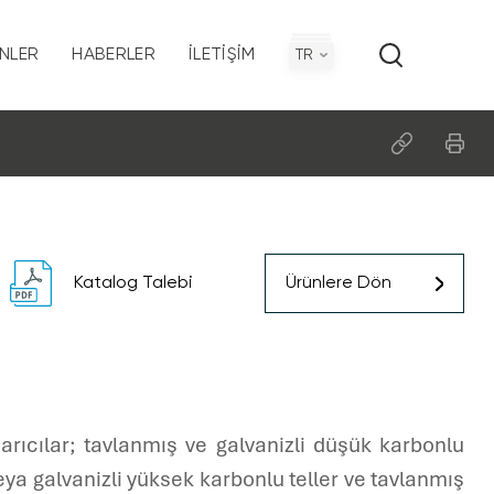
NLER
HABERLER
İLETIŞIM
TR
on
Politikamız
Katalog Talebi
Ürünlere Dön
ı
sarıcılar; tavlanmış ve galvanizli düşük karbonlu
ı veya galvanizli yüksek karbonlu teller ve tavlanmış