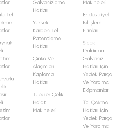
tları
Galvani̇zleme
Maki̇neleri̇
Hatları
lu Tel
Endüstri̇yel
ekme
Yüksek
Isıl İşlem
tları
Karbon Tel
Fırınları
Patentleme
aynak
Sıcak
Hatları
i̇
Daldırma
eti̇m
Çi̇nko Ve
Galvani̇z
tları
Alaşımları
Hatları İçi̇n
Kaplama
Yedek Parça
rvürlü
Hatları
Ve Yardımcı
li̇k
Eki̇pmanlar
sır
Tübüler Çeli̇k
i̇
Halat
Tel Çekme
eti̇m
Maki̇neleri̇
Hatları İçi̇n
tları
Yedek Parça
Ve Yardımcı