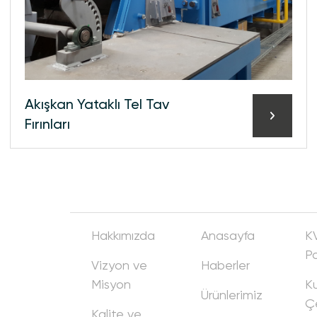
Akışkan Yataklı Tel Tav
Fırınları
Hakkımızda
Anasayfa
K
Po
Vizyon ve
Haberler
Misyon
Ku
Ürünlerimiz
Ç
Kalite ve