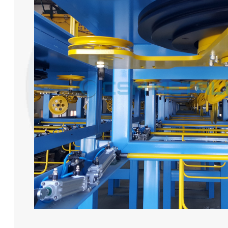
Sıcak Daldırma Tel Galvani̇zleme Hatları
Yüksek Karbon Tel Patentleme Hatları
Çinko Ve Alaşımları Kaplama Hatları
Tübüler Çelik Halat Makineleri
Planet Çelik Halat Makineleri
Tel Aktarma Makineleri
Endüstriyel Isıl İşlem Fırınları
Sıcak Daldırma Galvaniz Hatları İçin Yedek
Parça Ve Yardımcı Ekipmanlar
Tel Çekme Hatları İçin Yedek Parça Ve
Yardımcı Ekipmanlar