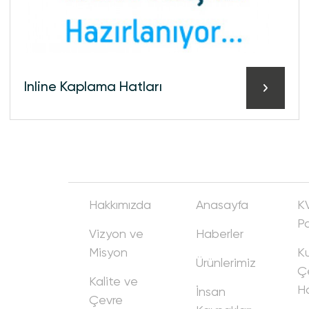
Inline Kaplama Hatları
Hakkımızda
Anasayfa
K
Po
Vizyon ve
Haberler
Misyon
Ku
Ürünlerimiz
Ç
Kalite ve
Ha
İnsan
Çevre