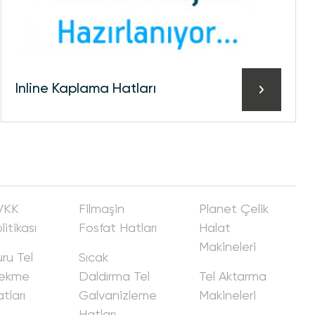
Inline Kaplama Hatları
VKK
Fi̇lmaşi̇n
Planet Çeli̇k
litikası
Fosfat Hatları
Halat
Maki̇neleri̇
ru Tel
Sıcak
ekme
Daldırma Tel
Tel Aktarma
tları
Galvani̇zleme
Maki̇neleri̇
Hatları