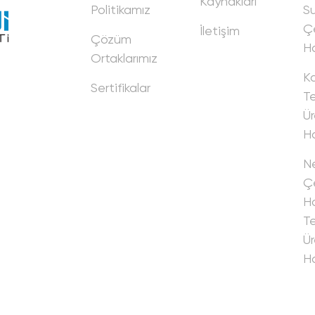
Kaynakları
Politikamız
Su
Ç
İletişim
Çözüm
Ha
Ortaklarımız
K
Sertifikalar
Tel
Ür
Ha
Ne
Çe
Ha
Tel
Ür
Ha