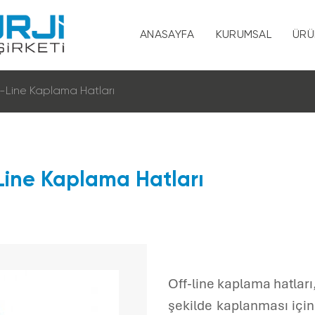
ANASAYFA
KURUMSAL
ÜRÜ
Hakkımızda
-Line Kaplama Hatları
Vizyon ve Misy
Kalite ve Çevre 
Line Kaplama Hatları
Sertifikalar
KVKK
İnsan Kaynaklar
Off-line kaplama hatları
şekilde kaplanması için