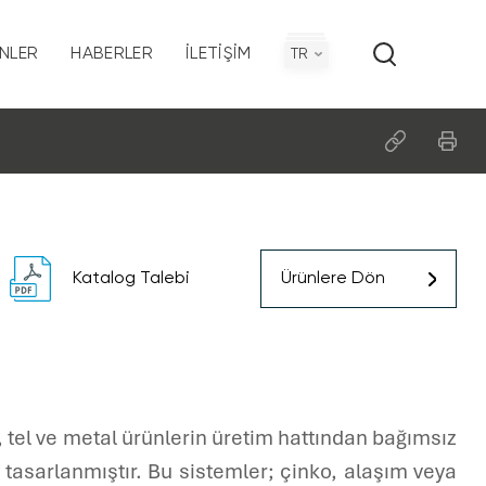
NLER
HABERLER
İLETIŞIM
TR
on
Politikamız
Katalog Talebi
Ürünlere Dön
ı
, tel ve metal ürünlerin üretim hattından bağımsız
 tasarlanmıştır. Bu sistemler; çinko, alaşım veya