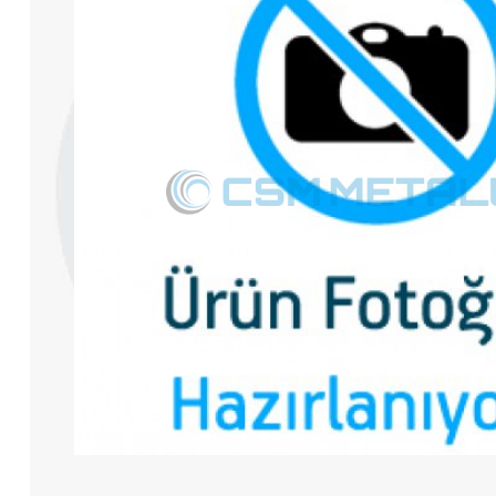
Sıcak Daldırma Tel Galvani̇zleme Hatları
Yüksek Karbon Tel Patentleme Hatları
Çinko Ve Alaşımları Kaplama Hatları
Tübüler Çelik Halat Makineleri
Planet Çelik Halat Makineleri
Tel Aktarma Makineleri
Endüstriyel Isıl İşlem Fırınları
Sıcak Daldırma Galvaniz Hatları İçin Yedek
Parça Ve Yardımcı Ekipmanlar
Tel Çekme Hatları İçin Yedek Parça Ve
Yardımcı Ekipmanlar