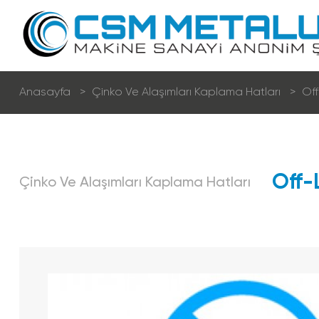
Anasayfa
Çi̇nko Ve Alaşımları Kaplama Hatları
Off
Kuru Tel Çekme Hatları
Off-
Çi̇nko Ve Alaşımları Kaplama Hatları
Sulu Tel Çekme Hatları
Kaynak Teli̇ Üreti̇m Hatları
Nervürlü Çeli̇k Hasır Teli̇ Üreti̇m Hatları
Fi̇lmaşi̇n Fosfat Hatları