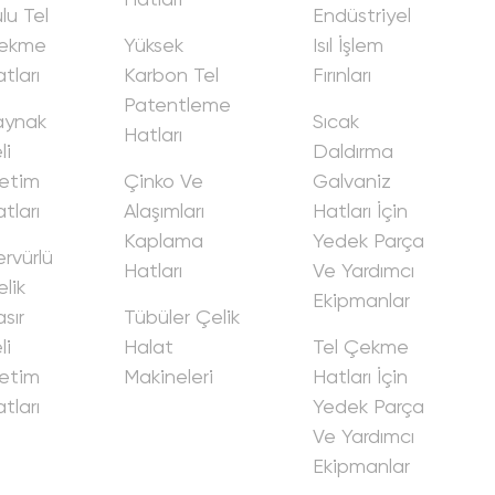
lu Tel
Endüstri̇yel
ekme
Yüksek
Isıl İşlem
tları
Karbon Tel
Fırınları
Patentleme
aynak
Sıcak
Hatları
i̇
Daldırma
eti̇m
Çi̇nko Ve
Galvani̇z
tları
Alaşımları
Hatları İçi̇n
Kaplama
Yedek Parça
rvürlü
Hatları
Ve Yardımcı
li̇k
Eki̇pmanlar
sır
Tübüler Çeli̇k
i̇
Halat
Tel Çekme
eti̇m
Maki̇neleri̇
Hatları İçi̇n
tları
Yedek Parça
Ve Yardımcı
Eki̇pmanlar