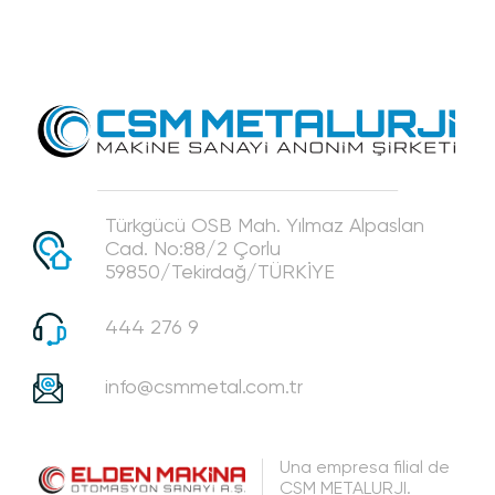
Türkgücü OSB Mah. Yılmaz Alpaslan
Cad. No:88/2 Çorlu
59850/Tekirdağ/TÜRKİYE
444 276 9
info@csmmetal.com.tr
Una empresa filial de
CSM METALURJI.