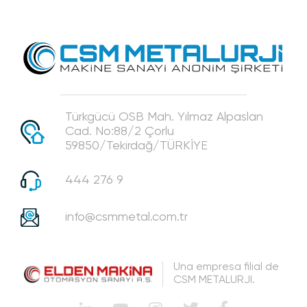
Türkgücü OSB Mah. Yılmaz Alpaslan
Cad. No:88/2 Çorlu
59850/Tekirdağ/TÜRKİYE
444 276 9
info@csmmetal.com.tr
Una empresa filial de
CSM METALURJI.